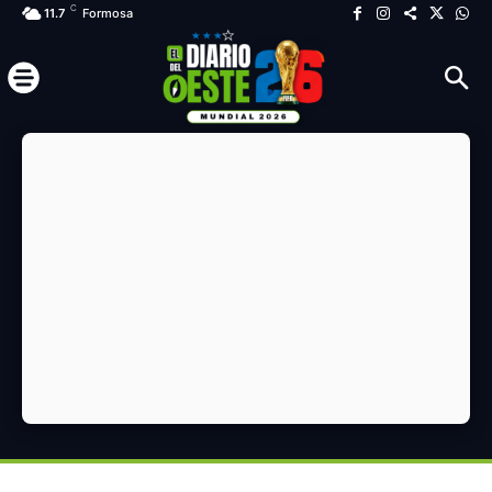
C
11.7
Formosa