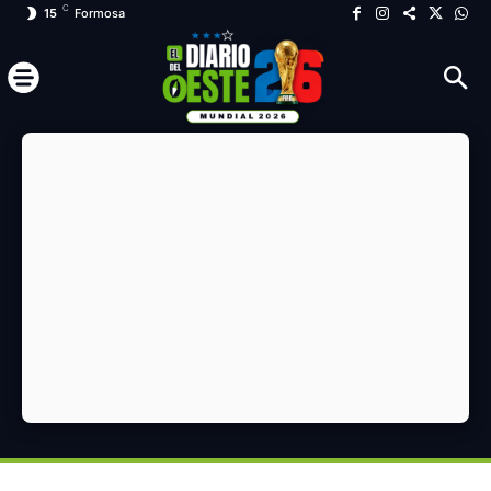
C
15
Formosa