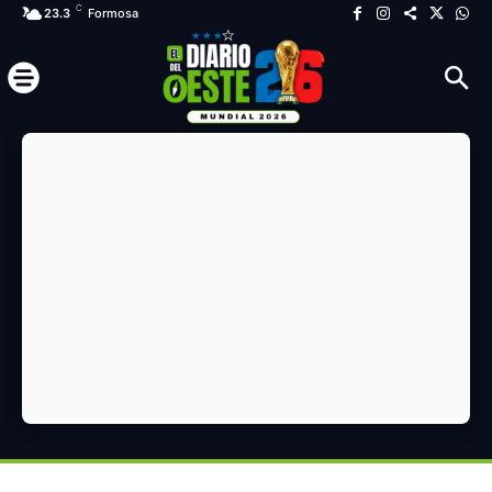
C
23.3
Formosa