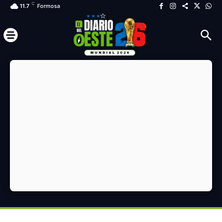
C
11.7
Formosa