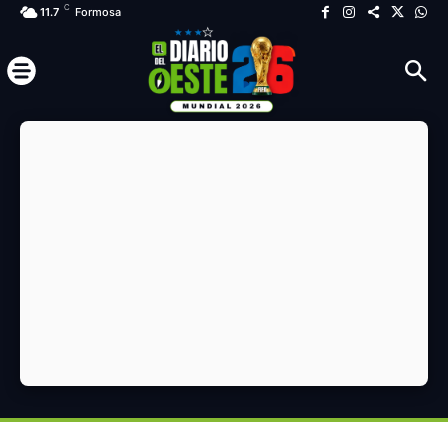
C
11.7
Formosa