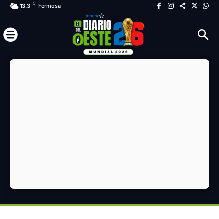
C
13.3
Formosa