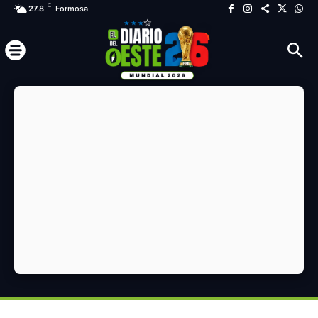
C
27.8
Formosa