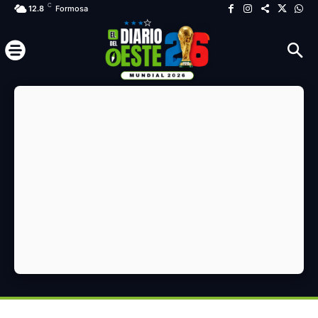
C
12.8
Formosa