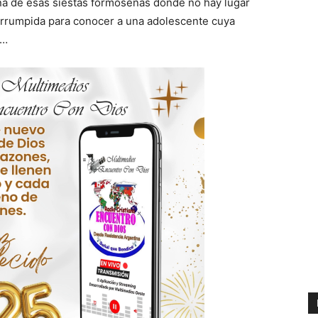
una de esas siestas formoseñas donde no hay lugar
terrumpida para conocer a una adolescente cuya
e…