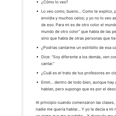
¿Cómo lo ves?
Lo veo como, bueno… Como te explico, 
envidia y muchos celos; y yo no lo veo así
de eso. Para mi es de otro color el mundo
mundo de otro color” que habla de las p
sino que habla de otras personas que tie
¿Podrías cantarme un estribillo de esa c
Dice: “Soy diferente a los demás, ven co
cantar.”
¿Cuál es el trato de tus profesores en
Emm… dentro de todo bien, aunque hay 
hablan, pero supongo que es por el des
Al principio cuando comenzaron las clases,
nadie me quería hablar… Y yo le decía a mi
yo como que me quedaba… Y después me dij