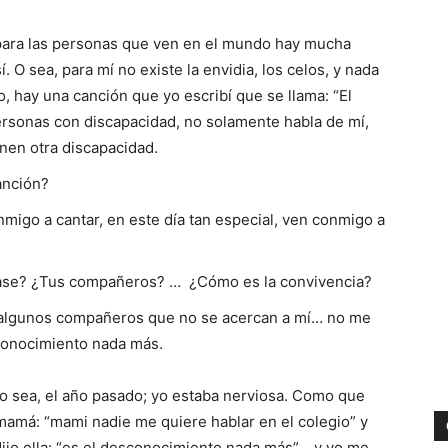
para las personas que ven en el mundo hay mucha
. O sea, para mí no existe la envidia, los celos, y nada
, hay una canción que yo escribí que se llama: “El
ersonas con discapacidad, no solamente habla de mí,
nen otra discapacidad.
anción?
nmigo a cantar, en este día tan especial, ven conmigo a
 clase? ¿Tus compañeros? … ¿Cómo es la convivencia?
algunos compañeros que no se acercan a mí… no me
conocimiento nada más.
 o sea, el año pasado; yo estaba nerviosa. Como que
 mamá: “mami nadie me quiere hablar en el colegio” y
o ella: “es el desconocimiento nada más”… y yo me