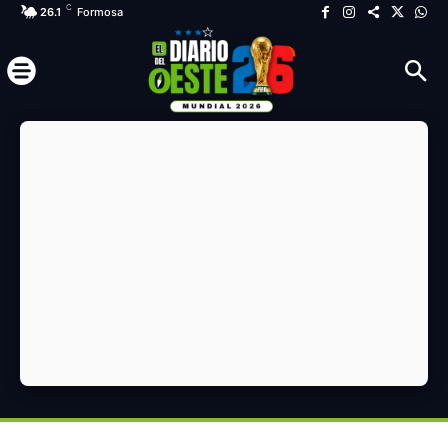
C
26.1
Formosa