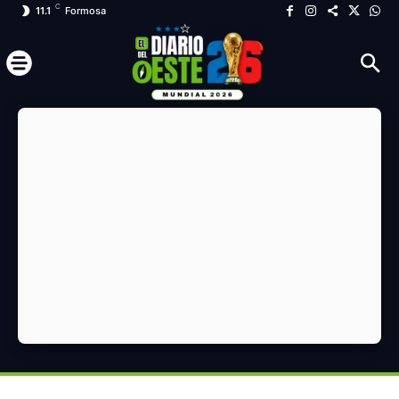
C
11.1
Formosa