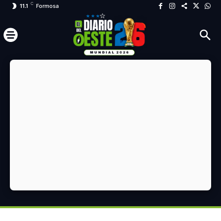
C
11.1
Formosa