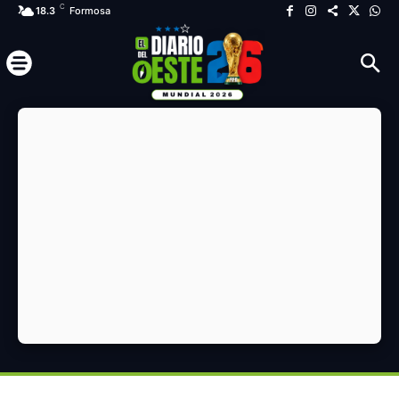
C
18.3
Formosa