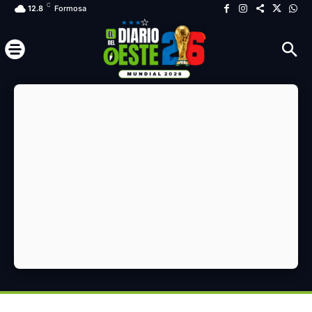
C
12.8
Formosa