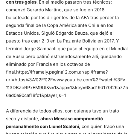
con tres goles
. En el medio pasaron tres técnicos:
comenzó Gerardo Martino, que se fue en 2016
boicoteado por los dirigentes de la AFA tras perder la
segunda final de la Copa América ante Chile en los
Estados Unidos. Siguió Edgardo Bauza, que dejó el
puesto tras caer 2-0 en La Paz ante Bolivia en 2017. Y
terminó Jorge Sampaoli que puso al equipo en el Mundial
de Rusia pero patinó estruendosamente allí, quedando
eliminado por Francia en los octavos de
final.https://iframely.pagina12.com.ar/api/iframe?
url=https%3A%2F%2Fwww.youtube.com%2Fwatch%3Fv
%3DBZeRPxEM9UI&v=1&app=1&key=68ad19d170f26a775
6ad0a90caf18fc1&playerjs=1
A diferencia de todos ellos, con quienes tuvo un trato
seco y distante,
ahora Messi se comprometió
personalmente con Lionel Scaloni,
con quien trabó una