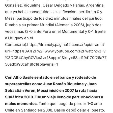
González, Riquelme, César Delgado y Farias. Argentina,
que ya había conseguido la clasificación, perdió 1 a 0 y
Messi participó de los diez minutos finales del partido.
Rumbo a su primer Mundial (Alemania 2006), jugó dos
veces más (2-0 ante Perú en el Monumental y 0-1 frente
a Uruguay en el
Centenario).https://iframely.pagina12.com.ar/api/iframe?
url=https%3A%2F%2Fwww.youtube.com%2Fwatch%3Fv
%3DOE4ChyGOVko&v=1&app=1&key=68ad19d170f26a77
56ad0a90caf18fc1&playerjs=1
Con Alfio Basile sentado en el banco y rodeado de
superestrellas como Juan Román Riquelme y Juan
Sebastián Verón, Messi inició en 2007 la ruta hacia
Sudáfrica 2010. Fue un viaje lleno de perturbaciones y
malos momentos.
Tanto que luego de perder 1-0 ante
Chile en Santiago en 2008, Basile debió dejar el puesto.