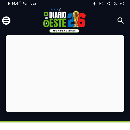
C
14.4
Formosa