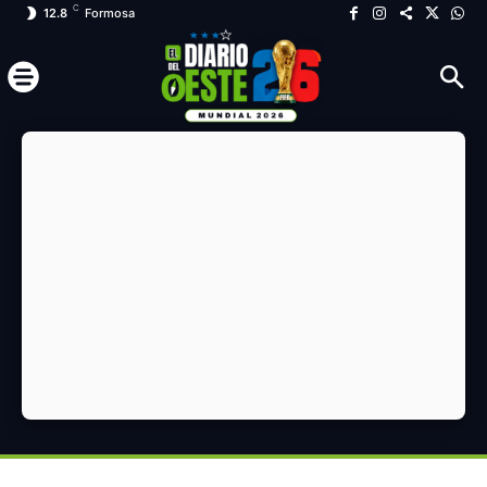
C
12.8
Formosa