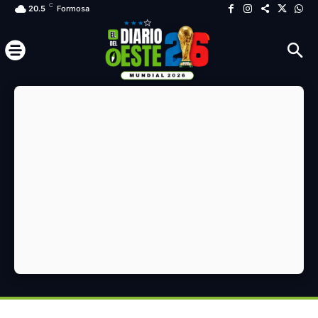
C
20.5
Formosa