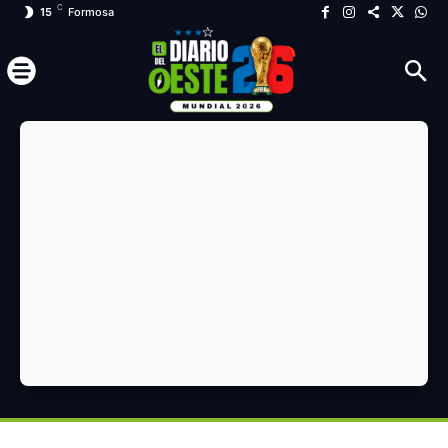
C
15
Formosa