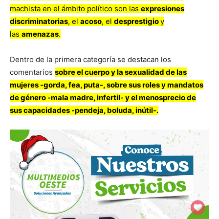
machista en el ámbito político son las
expresiones
discriminatorias
, el
acoso
, el
desprestigio
y
las
amenazas
.
Dentro de la primera categoría se destacan los
comentarios
sobre el cuerpo y la sexualidad de las
mujeres -gorda, fea, puta-, sobre sus roles y mandatos
de género -mala madre, infertil- y el menosprecio de
sus capacidades -pendeja, boluda, inútil-.