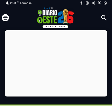
C
28.3
Formosa