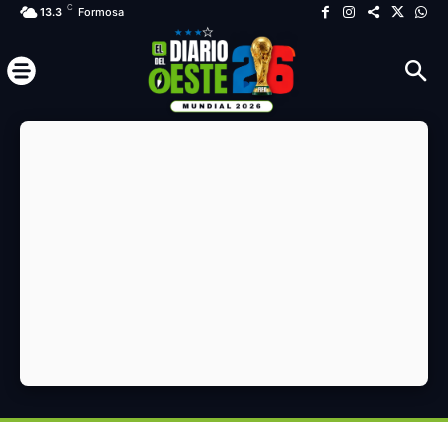
C
13.3
Formosa