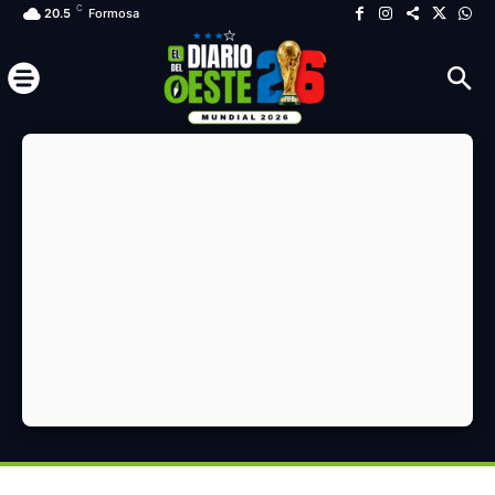
C
20.5
Formosa