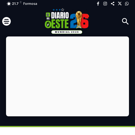
C
21.7
Formosa