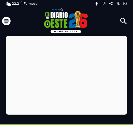
C
22.2
Formosa