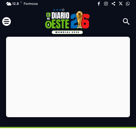
C
12.8
Formosa