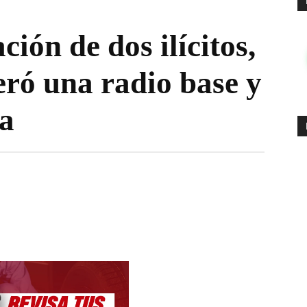
ción de dos ilícitos,
eró una radio base y
a
WhatsApp
Email
Copy URL